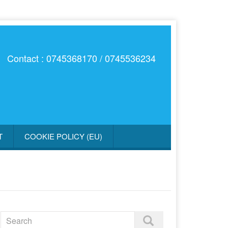
Contact : 0745368170 / 0745536234
T
COOKIE POLICY (EU)